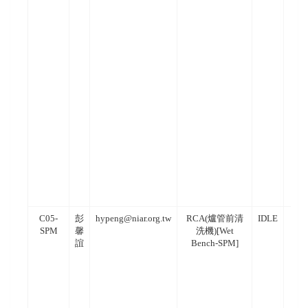
C05-
彭
hypeng@niar.org.tw
RCA(爐管前清
IDLE
SPM
馨
洗機)[Wet
誼
Bench-SPM]