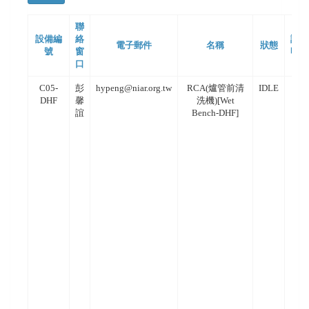
聯
設備編
絡
說
電子郵件
名稱
狀態
號
窗
明
口
C05-
彭
hypeng@niar.org.tw
RCA(爐管前清
IDLE
DHF
馨
洗機)[Wet
誼
Bench-DHF]